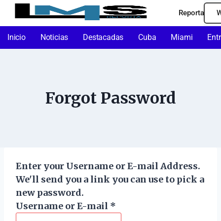
Reporta
W
Inicio
Noticias
Destacadas
Cuba
Miami
Ent
Forgot Password
Enter your Username or E-mail Address.
We'll send you a link you can use to pick a
new password.
Username or E-mail
*