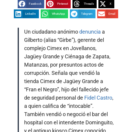
Facebook
Pinterest
Threads
X
LinkedIn
WhatsApp
Telegram
Email
Un ciudadano anónimo
denuncia
a
Gilberto (alias “Girbe”), gerente del
complejo Cimex en Jovellanos,
Jagüey Grande y Ciénaga de Zapata,
Matanzas, por presuntos actos de
corrupción. Señala que vendió la
tienda Cimex de Jagüey Grande a
“Fran el Negro”, hijo del fallecido jefe
de seguridad personal de
Fidel Castro
,
a quien califica de “intocable”.
También vendió o negoció el bar del
hospital con el intendente Dominguito,
y el antiguo kiosco Cimex conocido