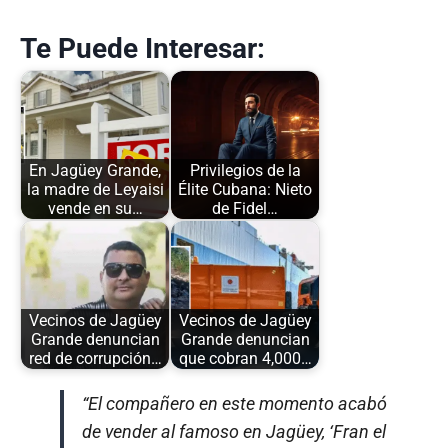
Te Puede Interesar:
En Jagüey Grande,
Privilegios de la
la madre de Leyaisi
Élite Cubana: Nieto
vende en su…
de Fidel…
Vecinos de Jagüey
Vecinos de Jagüey
Grande denuncian
Grande denuncian
red de corrupción…
que cobran 4,000…
“El compañero en este momento acabó
de vender al famoso en Jagüey, ‘Fran el