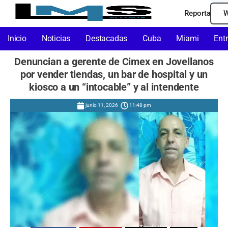
Reporta
W
Inicio
Noticias
Destacadas
Cuba
Miami
Ent
Denuncian a gerente de Cimex en Jovellanos
por vender tiendas, un bar de hospital y un
kiosco a un “intocable” y al intendente
junio 11, 2026
11:48 pm